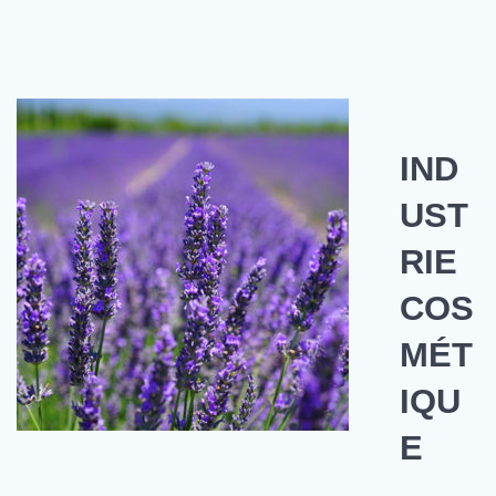
IND
UST
RIE
COS
MÉT
IQU
E