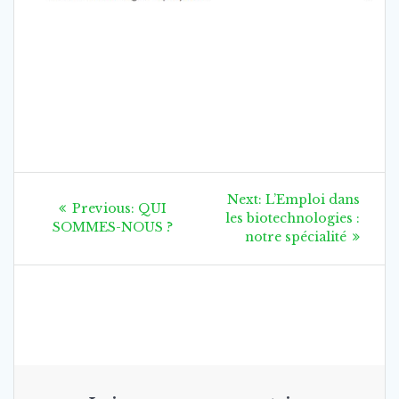
Navigation
Next
Next:
L’Emploi dans
Previous
Previous:
QUI
post:
de
les biotechnologies :
post:
SOMMES-NOUS ?
notre spécialité
l’article